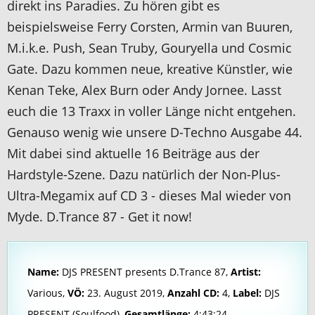
direkt ins Paradies. Zu hören gibt es
beispielsweise Ferry Corsten, Armin van Buuren,
M.i.k.e. Push, Sean Truby, Gouryella und Cosmic
Gate. Dazu kommen neue, kreative Künstler, wie
Kenan Teke, Alex Burn oder Andy Jornee. Lasst
euch die 13 Traxx in voller Länge nicht entgehen.
Genauso wenig wie unsere D-Techno Ausgabe 44.
Mit dabei sind aktuelle 16 Beiträge aus der
Hardstyle-Szene. Dazu natürlich der Non-Plus-
Ultra-Megamix auf CD 3 - dieses Mal wieder von
Myde. D.Trance 87 - Get it now!
Name:
DJS PRESENT presents D.Trance 87,
Artist:
Various,
VÖ:
23. August 2019,
Anzahl CD:
4,
Label:
DJS
PRESENT (Soulfood),
Gesamtlänge:
4:43:24