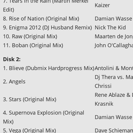
7. Tears in the Rain (Martin Merkel
Kaizer
Edit)
8. Rise of Nation (Original Mix)
Damian Wasse
9. Enigma 2012 (DJ Husband Remix)
Nick The Kid
10. Raw (Original Mix)
Maarten de Jon
11. Boban (Original Mix)
John O'Callagh
Disk 2:
1. Blieve (Dubmix Hardprogress Mix)
Antolini & Mon
Dj Thera vs. M
2. Angels
Chrissi
Rene Ablaze &
3. Stars (Original Mix)
Krasnik
4. Supernova Explosion (Original
Damian Wasse
Mix)
5. Vega (Original Mix)
Dave Schiema