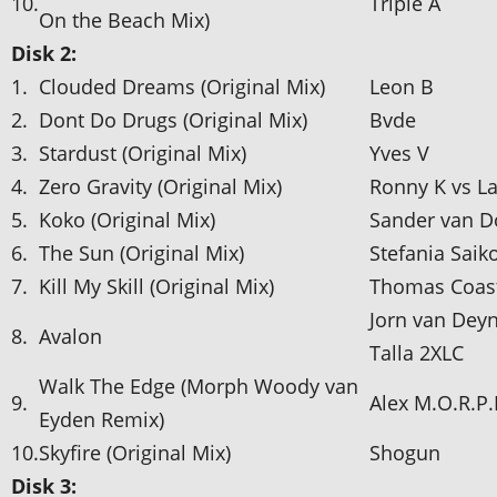
10.
Triple A
On the Beach Mix)
Disk 2:
1.
Clouded Dreams (Original Mix)
Leon B
2.
Dont Do Drugs (Original Mix)
Bvde
3.
Stardust (Original Mix)
Yves V
4.
Zero Gravity (Original Mix)
Ronny K vs L
5.
Koko (Original Mix)
Sander van D
6.
The Sun (Original Mix)
Stefania Saik
7.
Kill My Skill (Original Mix)
Thomas Coast
Jorn van Dey
8.
Avalon
Talla 2XLC
Walk The Edge (Morph Woody van
9.
Alex M.O.R.P
Eyden Remix)
10.
Skyfire (Original Mix)
Shogun
Disk 3: