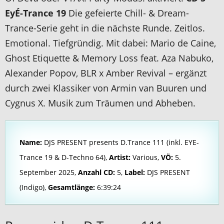
EyÉ-Trance 19
Die gefeierte Chill- & Dream-
Trance-Serie geht in die nächste Runde. Zeitlos.
Emotional. Tiefgründig. Mit dabei: Mario de Caine,
Ghost Etiquette & Memory Loss feat. Aza Nabuko,
Alexander Popov, BLR x Amber Revival – ergänzt
durch zwei Klassiker von Armin van Buuren und
Cygnus X. Musik zum Träumen und Abheben.
Name:
DJS PRESENT presents D.Trance 111 (inkl. EYE-
Trance 19 & D-Techno 64),
Artist:
Various,
VÖ:
5.
September 2025,
Anzahl CD:
5,
Label:
DJS PRESENT
(Indigo),
Gesamtlänge:
6:39:24