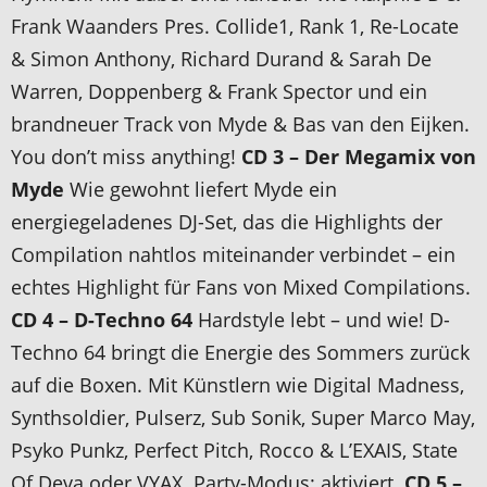
Frank Waanders Pres. Collide1, Rank 1, Re-Locate
& Simon Anthony, Richard Durand & Sarah De
Warren, Doppenberg & Frank Spector und ein
brandneuer Track von Myde & Bas van den Eijken.
You don’t miss anything!
CD 3 – Der Megamix von
Myde
Wie gewohnt liefert Myde ein
energiegeladenes DJ-Set, das die Highlights der
Compilation nahtlos miteinander verbindet – ein
echtes Highlight für Fans von Mixed Compilations.
CD 4 – D-Techno 64
Hardstyle lebt – und wie! D-
Techno 64 bringt die Energie des Sommers zurück
auf die Boxen. Mit Künstlern wie Digital Madness,
Synthsoldier, Pulserz, Sub Sonik, Super Marco May,
Psyko Punkz, Perfect Pitch, Rocco & L’EXAIS, State
Of Deva oder VYAX. Party-Modus: aktiviert.
CD 5 –